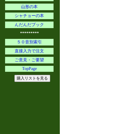
山形の本
シャチョーの本
んだんだブック
*********
５０音別索引
直接入力で注文
ご意見・ご要望
TopPage