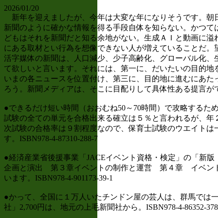
2026/01/20
新年を迎えましたが、今年は大変な年になりそうです。朝日
新聞のように確かな情報を得る手段自体を知らない。かつて
どもはそれを新聞だと知る余地がない。生成ＡＩと動画に溢
にある取材とい行為を想像できない人が増えていることだ。
活字媒体の新聞は、人口減少、少子高齢化、グローバル化、
て欲しいと言います。それには、第一に、だいたいの目的地
いまの各ニュースを位置付け、第三に、目的地に進むにあた
ろう。新聞メディアは、そこに目配りして具体性ある提言が
●できるだけ短い時間（おおむね50～70時間）で攻略する
試験の全ての単元を合格出来る確立は５％と言われるが、年
次試験の合格率は９割程度なので、保育士試験のウエイトは一
す。ISBN978-4-87310-288-7
●経済産業省後援事業「JACEイベント資格・検定」の「新版
企画と演出 第３章イベントの制作と運営 第４章 イベン
います。ISBN978-4-901173-39-1
●かって、全国に１万人いたチンドン屋の芸人は、群馬では
社」2,700円は、地元の上毛新聞社から。ISBN978-4-86352-378