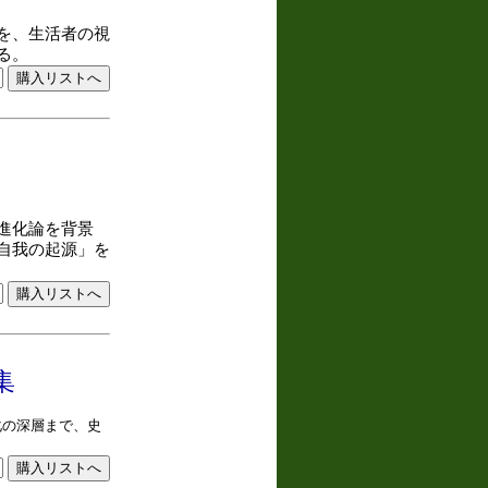
を、生活者の視
る。
進化論を背景
自我の起源」を
集
化の深層まで、史