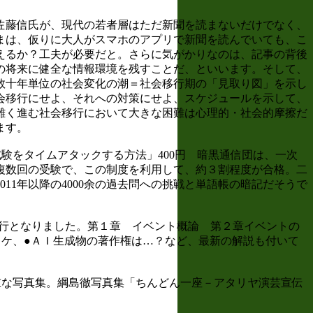
佐藤信氏が、現代の若者層はただ新聞を読まないだけでなく、
まは、仮りに大人がスマホのアプリで新聞を読んでいても、こ
えるか？工夫が必要だと。さらに気がかりなのは、記事の背後
の将来に健全な情報環境を残すことだ、といいます。そして、
数十年単位の社会変化の潮＝社会移行期の「見取り図」を示し
会移行にせよ、それへの対策にせよ、スケジュールを示して、
難く進む社会移行において大きな困難は心理的・社会的摩擦だ
ます。
験をタイムアタックする方法」400円 暗黒通信団は、一次
複数回の受験で、この制度を利用して、約３割程度が合格。二
1年以降の4000余の過去問への挑戦と単語帳の暗記だそうで
が発行となりました。第１章 イベント概論 第２章イベントの
ケ、●ＡＩ生成物の著作権は…？など、最新の解説も付いて
重な写真集。綱島徹写真集「ちんどん一座－アタリヤ演芸宣伝