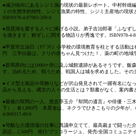
●減少傾向にあるシジミ漁の現状の最新レポート。中村幹雄編
ミの生態学的特性、シジミ漁業の特性、シジミ主産地の現状と
ISBN978-4-87903-269-0
●琵琶湖を愛する人々に捧げる小説。弟子吉治郎著「ふなずし
を描きます。鮒ずしに関する物語りが秀逸です。ISBN978-4-8832
●甲賀市立油日（ｱﾌﾞﾗﾋ）小学校の環境教育を柱とする活動
円 三学出版は、クリの赤ちゃん見つけた！、薬の町の地域学習、「
●群馬県内には1000ケ所に及ぶ城館遺跡があるそうです。飯
す。治めるため、戦うため、戦国人は城を求めました。その土地土地に
●イヌ型土製品や耳飾りなどが沢山発見されて一躍有名になっ
品から見える、縄文の人々の生活とは？類書がなく、案内書となるこ
●最後の幇間の一人、悠玄亭玉介『幇間の遺言』や俳優・三
下）」各1,800円 木星舎は、ネクラでひきこもりの少年が、
4-909317-49-0
●苛酷な介護現場の仕事に異議申立てて、最高裁まで闘った
訴訟」2,500円 発行/ブリコラージュ、発売/全国コミュニテイラ