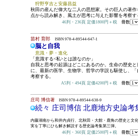
狩野亨吉と安藤昌益
秋田の産んだ偉大な二人の思想家。その巨人の著作
点から読み解き、風土が思考に与えた影響を考察す
46判・236頁 定価1800円＋税
冊数
苗村 育郎
ISBN 978-4-89544-647-1
脳と自我
意識・夢・進化
「意識する<私>とは誰なのか」
自我と思考の起源はどこにあるのか。生命の歴史と
に、最新の医学、生物学、哲学の学説も駆使し、「
考察する。
A5判・494頁 定価4200円＋税
冊数
庄司 博信著
ISBN 978-4-89544-638-9
続々 庄司博信 北鹿地方史論考
内藤湖南から和井内貞行、北秋田・大館・鹿角の歴史と文
実を丁寧にひも解き解説する歴史論考集第三弾。
46判・360頁 定価2500円＋税
冊数