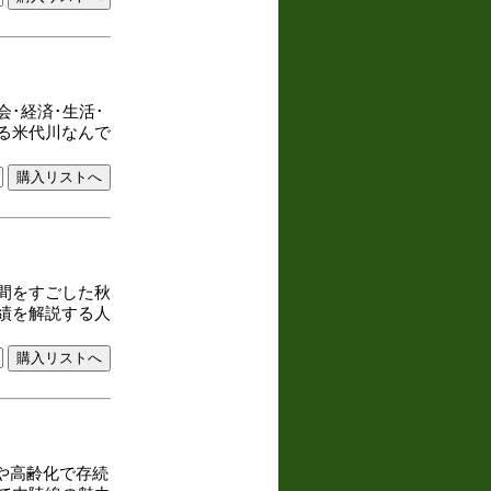
･経済･生活･
る米代川なんで
間をすごした秋
績を解説する人
化や高齢化で存続