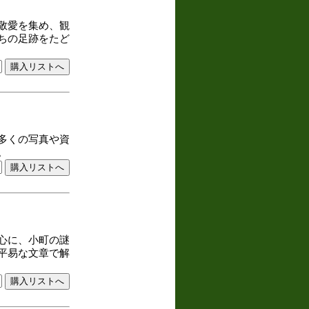
敬愛を集め、観
ちの足跡をたど
多くの写真や資
。
心に、小町の謎
平易な文章で解