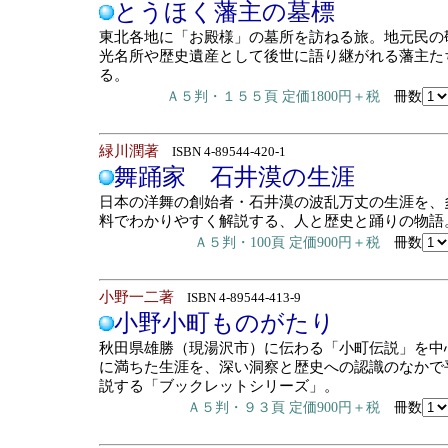
とうほく藩主の墓標
東北各地に「お殿様」の墓所を訪ねる旅。地元民の
光名所や歴史遺産として後世に語り継がれる藩主た
る。
Ａ５判・１５５頁 定価1800円＋税
冊数
緑川潤著
ISBN 4-89544-420-1
舞踊家 石井漠の生涯
日本の洋舞の創始者・石井漠の波乱万丈の生涯を、
料でわかりやすく解説する、人と歴史と踊りの物語
Ａ５判・100頁 定価900円＋税
冊数
小野一二著
ISBN 4-89544-413-9
小野小町ものがたり
秋田県雄勝（現湯沢市）に伝わる「小町伝説」を中
に満ちた生涯を、深い洞察と歴史への認識のなかで
説する「ブックレットシリーズ」。
Ａ５判・９３頁 定価900円＋税
冊数