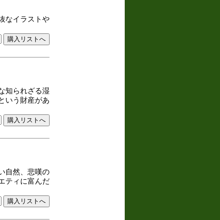
抜なイラストや
な知られざる湿
という財産があ
い自然、悲嘆の
エティに富んだ