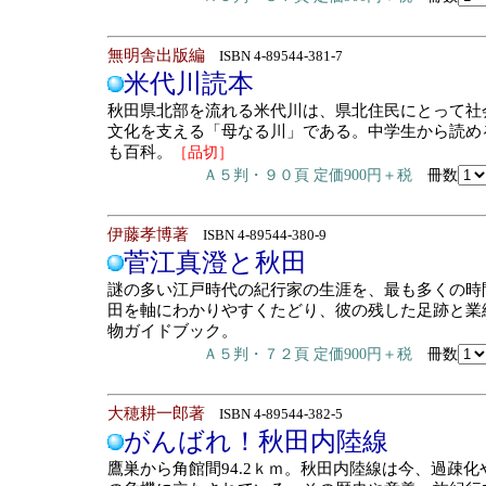
無明舎出版編
ISBN 4-89544-381-7
米代川読本
秋田県北部を流れる米代川は、県北住民にとって社会
文化を支える「母なる川」である。中学生から読め
も百科。
［品切］
Ａ５判・９０頁 定価900円＋税
冊数
伊藤孝博著
ISBN 4-89544-380-9
菅江真澄と秋田
謎の多い江戸時代の紀行家の生涯を、最も多くの時
田を軸にわかりやすくたどり、彼の残した足跡と業
物ガイドブック。
Ａ５判・７２頁 定価900円＋税
冊数
大穂耕一郎著
ISBN 4-89544-382-5
がんばれ！秋田内陸線
鷹巣から角館間94.2ｋｍ。秋田内陸線は今、過疎