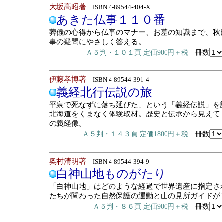
大坂高昭著
ISBN 4-89544-404-X
あきた仏事１１０番
葬儀の心得から仏事のマナー、お墓の知識まで、秋
事の疑問にやさしく答える。
Ａ５判・１０１頁 定価900円＋税
冊数
伊藤孝博著
ISBN 4-89544-391-4
義経北行伝説の旅
平泉で死なずに落ち延びた、という「義経伝説」を
北海道をくまなく体験取材。歴史と伝承から見えて
の義経像。
Ａ５判・１４３頁 定価1800円＋税
冊数
奥村清明著
ISBN 4-89544-394-9
白神山地ものがたり
「白神山地」はどのような経過で世界遺産に指定さ
たちが関わった自然保護の運動と山の見所ガイドが
Ａ５判・８６頁 定価900円＋税
冊数