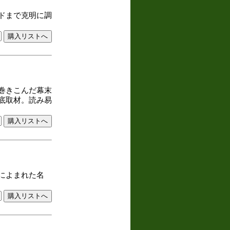
ドまで克明に調
巻きこんだ幕末
底取材。読み易
によまれた名