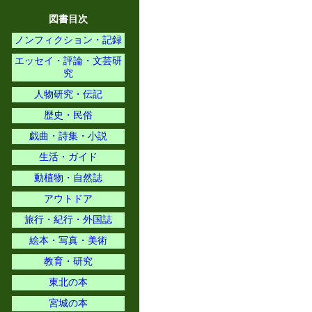
図書目次
ノンフィクション・記録
エッセイ・評論・文芸研
究
人物研究・伝記
歴史・民俗
戯曲・詩集・小説
生活・ガイド
動植物・自然誌
アウトドア
旅行・紀行・外国誌
絵本・写真・美術
教育・研究
東北の本
宮城の本