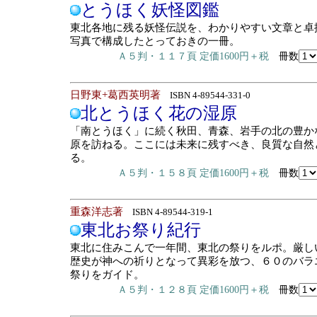
とうほく妖怪図鑑
東北各地に残る妖怪伝説を、わかりやすい文章と卓
写真で構成したとっておきの一冊。
Ａ５判・１１７頁 定価1600円＋税
冊数
日野東+葛西英明著
ISBN 4-89544-331-0
北とうほく花の湿原
「南とうほく」に続く秋田、青森、岩手の北の豊か
原を訪ねる。ここには未来に残すべき、良質な自然
る。
Ａ５判・１５８頁 定価1600円＋税
冊数
重森洋志著
ISBN 4-89544-319-1
東北お祭り紀行
東北に住みこんで一年間、東北の祭りをルポ。厳し
歴史が神への祈りとなって異彩を放つ、６０のバラ
祭りをガイド。
Ａ５判・１２８頁 定価1600円＋税
冊数