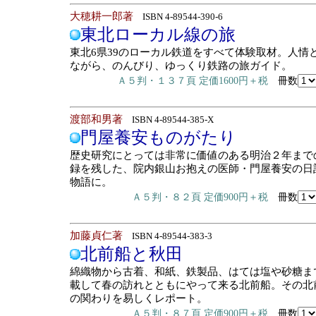
大穂耕一郎著
ISBN 4-89544-390-6
東北ローカル線の旅
東北6県39のローカル鉄道をすべて体験取材。人情
ながら、のんびり、ゆっくり鉄路の旅ガイド。
Ａ５判・１３７頁 定価1600円＋税
冊数
渡部和男著
ISBN 4-89544-385-X
門屋養安ものがたり
歴史研究にとっては非常に価値のある明治２年まで
録を残した、院内銀山お抱えの医師・門屋養安の日
物語に。
Ａ５判・８２頁 定価900円＋税
冊数
加藤貞仁著
ISBN 4-89544-383-3
北前船と秋田
綿織物から古着、和紙、鉄製品、はては塩や砂糖ま
載して春の訪れとともにやって来る北前船。その北
の関わりを易しくレポート。
Ａ５判・８７頁 定価900円＋税
冊数