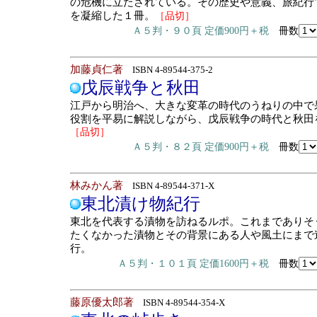
の危機に立たされている。その歴史や意義、旅紀行
を凝縮した１冊。
［品切］
Ａ５判・９０頁 定価900円＋税
冊数
加藤貞仁著
ISBN 4-89544-375-2
戊辰戦争と秋田
江戸から明治へ、大きな変革の時代のうねりの中で
役割を平易に解説しながら、戊辰戦争の時代と秋田
［品切］
Ａ５判・８２頁 定価900円＋税
冊数
林みかん著
ISBN 4-89544-371-X
東北漬け物紀行
東北を代表する漬物を訪ねるルポ。これまでありそ
たくなかった漬物とその背景にある人や風土にまで
行。
Ａ５判・１０１頁 定価1600円＋税
冊数
藤原優太郎著
ISBN 4-89544-354-X