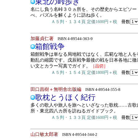
東北の峠歩き
名にし負う名峠３０ヵ所を、その歴史からエピソー
べ、パズルを解くように訪ね歩く。
Ａ５判・１３４頁 定価1600円＋税
冊数
加藤貞仁著
ISBN 4-89544-363-9
箱館戦争
箱館戦争は単なる局地戦ではなく、広範な地と人を
動乱の縮図です。戊辰戦争最後の戦を日本各地に徹
い文とカラー写真でガイド。
［品切］
Ａ５判・１５４頁 定価1800円＋税
冊数
田口昌樹＋無明舎出版編
ISBN 4-89544-355-8
歌枕とうほく紀行
多くの歌人や旅人を旅へといざなった歌枕……古歌
所・東北四八カ所を訪ねるガイドブック。
Ａ５判・１３３頁 定価1600円＋税
冊数
山口敏太郎著
ISBN 4-89544-344-2