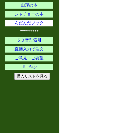
山形の本
シャチョーの本
んだんだブック
*********
５０音別索引
直接入力で注文
ご意見・ご要望
TopPage