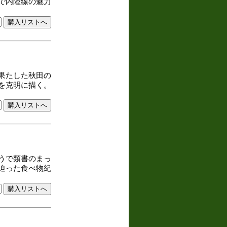
で内陸線の魅力
果たした秋田の
を克明に描く。
うで類書のまっ
迫った食べ物紀