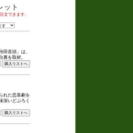
レット
、注文できます。
秋田音頭」は、
台裏を取材。
られた悲喜劇を
味深いどぶろく