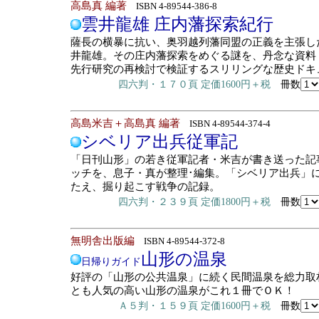
高島真 編著
ISBN 4-89544-386-8
雲井龍雄 庄内藩探索紀行
薩長の横暴に抗い、奥羽越列藩同盟の正義を主張し
井龍雄。その庄内藩探索をめぐる謎を、丹念な資料
先行研究の再検討で検証するスリリングな歴史ドキ
四六判・１７０頁 定価1600円＋税
冊数
高島米吉＋高島真 編著
ISBN 4-89544-374-4
シベリア出兵従軍記
「日刊山形」の若き従軍記者・米吉が書き送った記
ッチを、息子・真が整理･編集。「シベリア出兵」
たえ、掘り起こす戦争の記録。
四六判・２３９頁 定価1800円＋税
冊数
無明舎出版編
ISBN 4-89544-372-8
山形の温泉
日帰りガイド
好評の「山形の公共温泉」に続く民間温泉を総力取
とも人気の高い山形の温泉がこれ１冊でＯＫ！
Ａ５判・１５９頁 定価1600円＋税
冊数