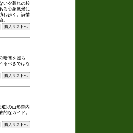
ない夕暮れの校
ある心象風景に
訪ね歩く。詩情
旅。
の暗闇を照ら
れるべきではな
細道)の山形県内
底的なガイド。