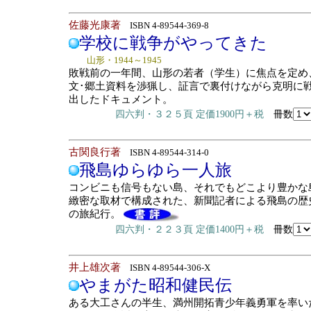
佐藤光康著
ISBN 4-89544-369-8
学校に戦争がやってきた
山形・1944～1945
敗戦前の一年間、山形の若者（学生）に焦点を定め
文･郷土資料を渉猟し、証言で裏付けながら克明に
出したドキュメント。
四六判・３２５頁 定価1900円＋税
冊数
古関良行著
ISBN 4-89544-314-0
飛島ゆらゆら一人旅
コンビニも信号もない島、それでもどこより豊かな
緻密な取材で構成された、新聞記者による飛島の歴
の旅紀行。
四六判・２２３頁 定価1400円＋税
冊数
井上雄次著
ISBN 4-89544-306-X
やまがた昭和健民伝
ある大工さんの半生、満州開拓青少年義勇軍を率い