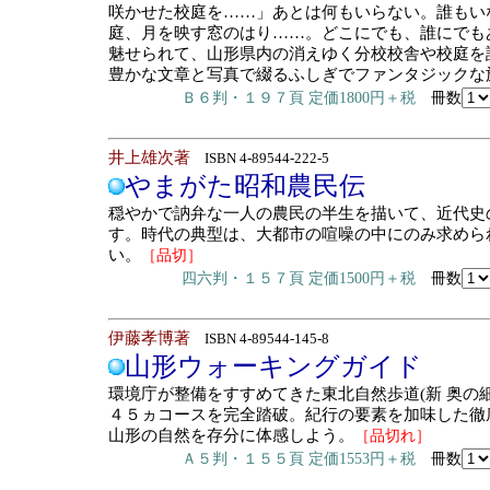
咲かせた校庭を……」あとは何もいらない。誰もい
庭、月を映す窓のはり……。どこにでも、誰にでも
魅せられて、山形県内の消えゆく分校校舎や校庭を
豊かな文章と写真で綴るふしぎでファンタジックな
Ｂ６判・１９７頁 定価1800円＋税
冊数
井上雄次著
ISBN 4-89544-222-5
やまがた昭和農民伝
穏やかで訥弁な一人の農民の半生を描いて、近代史
す。時代の典型は、大都市の喧噪の中にのみ求めら
い。
［品切］
四六判・１５７頁 定価1500円＋税
冊数
伊藤孝博著
ISBN 4-89544-145-8
山形ウォーキングガイド
環境庁が整備をすすめてきた東北自然歩道(新 奥の
４５ヵコースを完全踏破。紀行の要素を加味した徹
山形の自然を存分に体感しよう。
［品切れ］
Ａ５判・１５５頁 定価1553円＋税
冊数