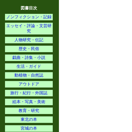
図書目次
ノンフィクション・記録
エッセイ・評論・文芸研
究
人物研究・伝記
歴史・民俗
戯曲・詩集・小説
生活・ガイド
動植物・自然誌
アウトドア
旅行・紀行・外国誌
絵本・写真・美術
教育・研究
東北の本
宮城の本