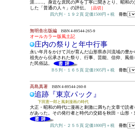
涯……。身近な庶民の声を丁寧に聞きとり、昭和の
した「普通の人々」の評伝。
［品切］
四六判・１９２頁 定価1500円＋税
冊数
無明舎出版編
ISBN 4-89544-265-9
オールカラー版風土記
庄内の祭りと年中行事
永い年月をかけて川が育んだ山形県赤川流域の豊か
祖先から伝承された祭り、行事、芸能、信仰、風俗
た民俗誌。
B５判・１６５頁 定価1905円＋税
冊数
高島真著
ISBN 4-89544-260-8
追跡『東京パック』
下田憲一郎と風刺漫画の時代
大正・昭和の時代に漫画と刺激に満ちた文章で読者
があった。その発行者と時代の交錯を秋田・山形・
四六判・２５５頁 定価1800円＋税
冊数