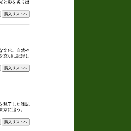
光と影を炙り出
な文化。自然や
を克明に記録し
を魅了した雑誌
東京に追う。