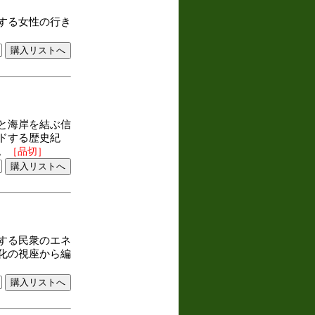
する女性の行き
と海岸を結ぶ信
ドする歴史紀
。
［品切］
する民衆のエネ
化の視座から編