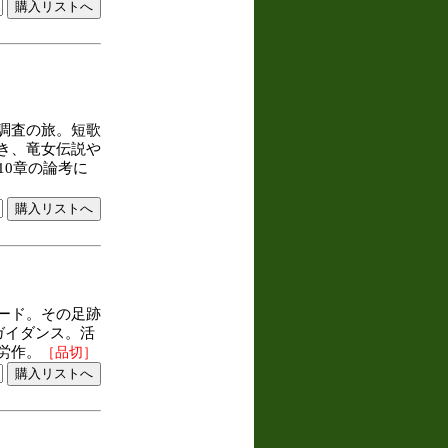
調査の旅。短歌
き、竜女伝説や
10章の論考に
ード。その足跡
ガイダンス。活
労作。
［品切］