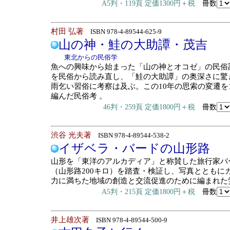
A5判・119頁 定価1300円＋税
冊数
村田 弘著
ISBN 978-4-89544-625-9
山の神・鮭の大助譚・茂吉
東北からの民俗学
魚への興味から始まった「山の神とオコゼ」の民俗
を民俗から読み直し、「鮭の大助譚」の奥深さに驚
雨乞い習俗に考察は及ぶ。この10年の思索の変遷を
編んだ民俗考 。
46判・259頁 定価1800円＋税
冊数
渋谷 光夫著
ISBN 978-4-89544-538-2
イザベラ・バードの山形路
山形を「東洋のアルカディア」と称賛した旅行家バ
（山形路200キロ）を踏査・検証し、写真とともに
力に満ちた地域の創造と交流促進のために編まれた
A5判・215頁 定価1800円＋税
冊数
井上雄次著
ISBN 978-4-89544-500-9