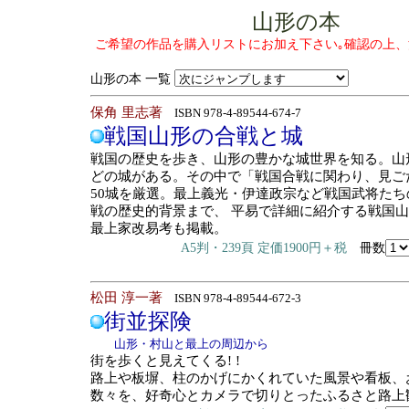
山形の本
ご希望の作品を購入リストにお加え下さい｡確認の上
山形の本 一覧
保角 里志著
ISBN 978-4-89544-674-7
戦国山形の合戦と城
戦国の歴史を歩き、山形の豊かな城世界を知る。山形
どの城がある。その中で「戦国合戦に関わり、見ご
50城を厳選。最上義光・伊達政宗など戦国武将たち
戦の歴史的背景まで、 平易で詳細に紹介する戦国
最上家改易考も掲載。
A5判・239頁 定価1900円＋税
冊数
松田 淳一著
ISBN 978-4-89544-672-3
街並探険
山形・村山と最上の周辺から
街を歩くと見えてくる! !
路上や板塀、柱のかげにかくれていた風景や看板、
数々を、好奇心とカメラで切りとったふるさと路上