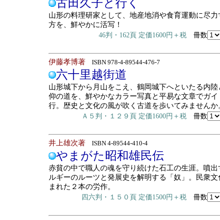
古田久子と行く
山形の料理研家として、地産地消や食育運動に尽力
方を、鮮やかに活写！
46判・162頁 定価1600円＋税
冊数
伊藤孝博著
ISBN 978-4-89544-476-7
六十里越街道
山形城下から月山をこえ、鶴岡城下へといたる内陸
仰の道を、鮮やかなカラー写真と平易な文章でガイ
行。歴史と文化の風が吹く古道を歩いてみませんか
Ａ５判・１２９頁 定価1600円＋税
冊数
井上雄次著
ISBN 4-89544-410-4
やまがた昭和雄民伝
赤貧の中で職人の魂を守り続けた石工の生涯。噴出
ルギーのルーツと発展史を解明する「奴」。民衆文
まれた２本の労作。
四六判・１５０頁 定価1500円＋税
冊数