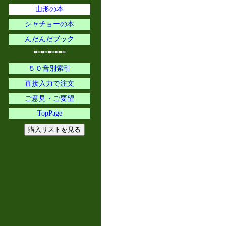
山形の本
シャチョーの本
んだんだブック
*********
５０音別索引
直接入力で注文
ご意見・ご要望
TopPage