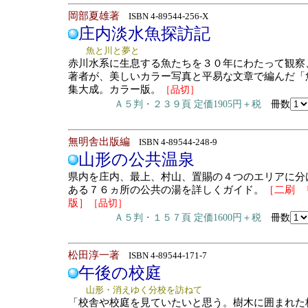
岡部夏雄著
ISBN 4-89544-256-X
庄内淡水魚探訪記
魚と川と夢と
赤川水系に生息する魚たちを３０年にわたって観察
著者が、美しいカラー写真と平易な文章で編んだ「
集大成。カラー版。
［品切］
Ａ５判・２３９頁 定価1905円＋税
冊数
無明舎出版編
ISBN 4-89544-248-9
山形の公共温泉
県内を庄内、最上、村山、置賜の４つのエリアに分
ある７６ヵ所の公共の湯を詳しくガイド。
［二刷 
版］
［品切］
Ａ５判・１５７頁 定価1600円＋税
冊数
松田淳一著
ISBN 4-89544-171-7
午後の校庭
山形・消えゆく分校を訪ねて
「校舎や校庭を見ていたいと思う。樹木に囲まれた