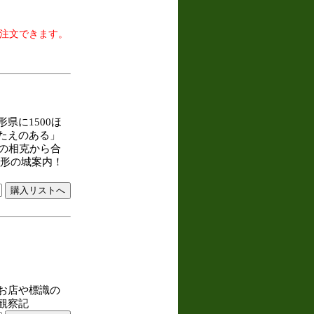
、注文できます。
県に1500ほ
たえのある」
の相克から合
山形の城案内！
お店や標識の
観察記