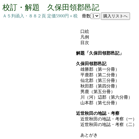
校訂・解題 久保田領郡邑記
Ａ５判函入・８８２頁 定価5900円＋税
冊数
口絵
凡例
目次
解題「久保田領郡邑記」
久保田領郡邑記
雄勝郡（第一分冊）
平鹿郡（第二分冊）
仙北郡（第三分冊）
秋田郡（第四分冊）
男鹿（第五分冊）
川（河）辺郡（第六分冊）
山本郡（第七分冊）
近世秋田の地誌・考察
近世秋田の地誌・考察（一）
近世秋田の地誌・考察（二）
あとがき