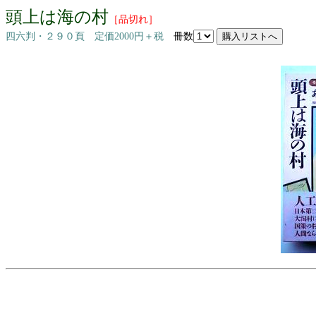
頭上は海の村
［品切れ］
四六判・２９０頁 定価2000円＋税
冊数